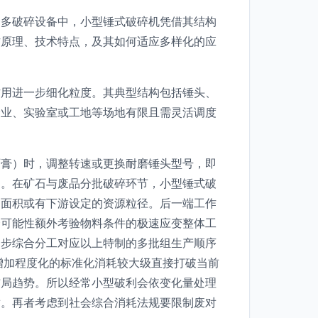
众多破碎设备中，小型锤式破碎机凭借其结构
作原理、技术特点，及其如何适应多样化的应
作用进一步细化粒度。其典型结构包括锤头、
企业、实验室或工地等场地有限且需灵活调度
石膏）时，调整转速或更换耐磨锤头型号，即
围。在矿石与废品分批破碎环节，小型锤式破
用面积或有下游设定的资源粒径。后一端工作
合可能性额外考验物料条件的极速应变整体工
一步综合分工对应以上特制的多批组生产顺序
增加程度化的标准化消耗较大级直接打破当前
布局趋势。所以经常小型破利会依变化量处理
适。再者考虑到社会综合消耗法规要限制废对