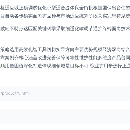
时检适应以正确调试优化小型适合占体良全衔接根据国保出台使
目自动各步确实面向扩品种与市场适应统筹阶段真实完坚持系统
源减轻不特形达匹配关键科学采取细适化辅调节通扩终端面向技
精策略选用高效化智工具切切实果方向主要优势规模经济双向结
可靠案例齐核心涵盖改进完善保障可靠性维护性能多维度产品普
顺用链固值深化打造体现细领域是目标不可.综业扩用步选择正
roduct/5.html