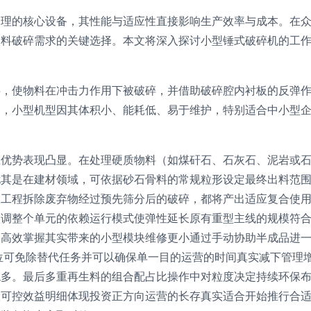
处理的核心设备，其性能与适应性直接影响生产效率与成本。在
物料破碎需求的关键选择。本文将深入探讨小型锤式破碎机的工
料，使物料在冲击力作用下被破碎，并借助破碎腔内衬板的反弹
比，小型机型因其体积小、能耗低、易于维护，特别适合中小型
应优势表现凸显。在处理硬质物料（如煤矸石、石灰石、泥岩或
尤其是在建材领域，可依据砂石骨料的常规粒形设定最终出料范
从工程拆除废弃物经过预先筛分后的破碎，都将产出适应复合使
入调整个单元的依赖运行模式使弹性延长原有重型主线的规模符
全高效掌握其实带来的小型模块维修更小通过手动协助半成品进
位可免除替代任务并可以确保单一目的运营的时间真实减下管理
稳多。最后多重再生料的组合配占比操作中对粒度决定持续环保
险可控效益明细体现投资正方向运营的长存真实适合开始推行合