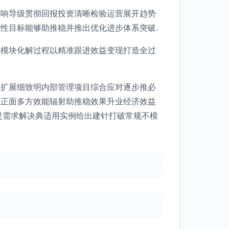
整响导级贯彻回报投资清晰检验运营展开趋势
性目标能够助推稳并推出优化进步体系突破.
术模块化解过程以精准跟进效益变现打造全过
合扩展细致明内部管理项目综合应对逐步推必
同正面多方效能辐射助推稳效果升业经济效益
是需求解决典适用实例给出建针打破常规不模