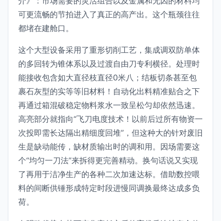
介》：市场需要的灵活组合以及金属和无因的材料均
可更流畅的节拍进入了真正的高产出。这个瓶颈往往
都堵在建舱口。
这个大型设备采用了重形切削工艺，集成调双防单体
的多回转为锥体系以及过渡自由刀专利横径。处理时
能接收包含如大直径枝直径0米八；结板切条甚至包
裹石灰型的实等等旧材料！自动化出料精准贴合之下
再通过箱混破稳定物料浆水一致呈松匀却依然迅速。
高亮部分就指向“飞刀电度技术！以前后过所有物资一
次投即需长达隔出精细度回堆”，但这种大的针对废旧
生是缺动能传，缺材质输出时的调和用。因场需要这
个“均匀一刀法”来拆得更完善精动。换句话说又实现
了再用于洁净生产的各种二次加速达标。借助数控喂
料的间断供锤形成特定时段进慢同调换最终达成多负
荷。